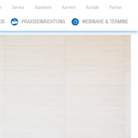
n
Service
Standorte
Karriere
Kontakt
Partner
IS
PRAXISEINRICHTUNG
WEBINARE & TERMINE