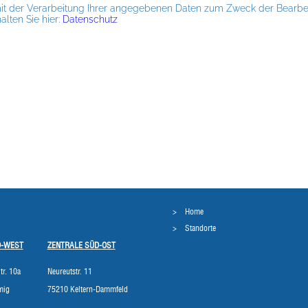
mit der Verarbeitung Ihrer angegebenen Daten zum Zweck der Bearbei
lten Sie hier:
Datenschutz
Home
Standorte
D-WEST
ZENTRALE SÜD-OST
tr. 10a
Neureutstr. 11
mig
75210 Keltern-Dammfeld